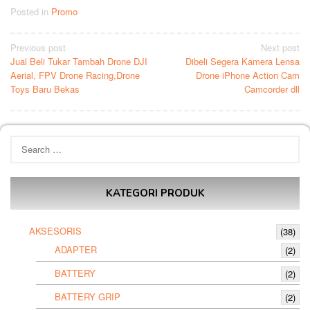
Posted in
Promo
Post
Previous post
Next post
Jual Beli Tukar Tambah Drone DJI
Dibeli Segera Kamera Lensa
navigation
Aerial, FPV Drone Racing,Drone
Drone iPhone Action Cam
Toys Baru Bekas
Camcorder dll
Search
for:
KATEGORI PRODUK
AKSESORIS
(38)
ADAPTER
(2)
BATTERY
(2)
BATTERY GRIP
(2)