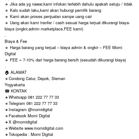
🔹 Jika ada yg nawar,kami infokan terlebih dahulu apakah setuju / tidak
🔹 Kalo sudah laku,kami akan hubungi pemilik barang
🔹 Kami akan proses penjualan sampe uang cair
🔹 Uang akan kami tranfer / cash sesuai harga terjual dikurangi biaya-
biaya (ongkir,admin marketplace,FEE kami)
.
Biaya & Fee
🔹 Harga barang yang terjual – biaya admin & ongkir – FEE Momi
Digital
🔹 FEE = 7-10% dari harga barang bersih (sesudah dikurangi biaya)
.
🏠 ALAMAT
🔹Condong Catur, Depok, Sleman
Yogyakarta
☎ KONTAK
🔸Whatsapp 081 222 77 77 33
🔹Telegram 081 222 77 77 33
🔸Instagram @momidigital
🔹Facebook Momi Digital
🔸X @momidigital
🔹Website www.momidigital.com
🔸Tokopedia : Momi Digital