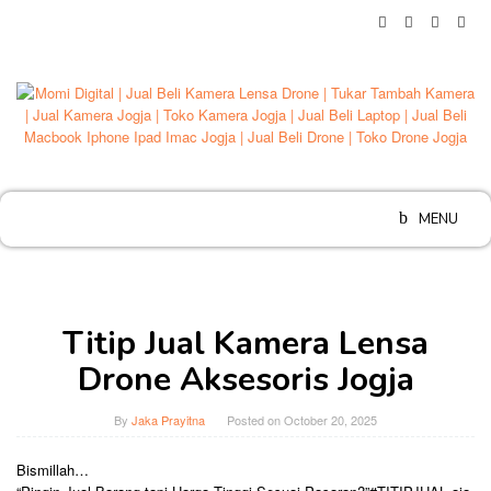
Skip
to
content
MENU
Titip Jual Kamera Lensa
Drone Aksesoris Jogja
By
Jaka Prayitna
Posted on
October 20, 2025
Bismillah…