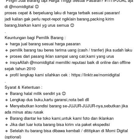
“Pingin Jual Barang tapi Harga Tinggi Sesuai Pasaran?”#TITIPJUAL aja
di @momidigital 😊
proses cepat & berpeluang laku di harga terbaik sesuai pasaran!
jadi kalian gak perlu repot-repot ngiklain barang,packing kirim
barang,biarkan kami yg urus semua 😊
.
Keuntungan bagi Pemilik Barang :
🔹 harga jual barang sesuai harga pasaran
🔹 pemilik barang tau beres terima uang (cash / tranfer) jika sudah laku
🔹 proses dari pasang iklan sampai uang cair,kami yang urus
🔹 insyaAllah @momidigital memiliki reputasi baik di online dan offline
sejak tahun 2010
🔹 profil lengkap kami silahkan cek : https://linktr.ee/momidigital
.
Syarat & Ketentuan :
🔹 Barang halal milik sendiri ya 😊
🔹 Lengkap dus buku,kartu garansi,nota beli dll
🔹 Menyebutkan kondisi barang se-JUJUR-JUJUR-nya,sebutkan jika
ada minus atau rusak
🔹 Barang diantar ke toko kami,untuk kami foto dan iklankan
🔹 Jika dari luar kota barang bisa kirim via paket ekspedisi
🔹 Setelah itu barang bisa dibawa kembali / dititipkan di Momi Digital
(optional)