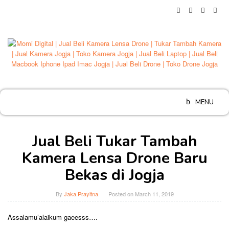
Skip
to
content
MENU
Jual Beli Tukar Tambah
Kamera Lensa Drone Baru
Bekas di Jogja
By
Jaka Prayitna
Posted on
March 11, 2019
Assalamu’alaikum gaeesss….
…