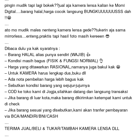
pingin mudik tapi lagi bokek??jual aja kamera lensa kalian ke Momi
Digital….barang halal,harga cocok langsung BUNGKUUUUUUSSS dah
!!😁
…
ato mo mudik males nenteng kamera lensa gede??tukerin aja sama
mirrorless…enteng,praktis tapi hasil foto masih kereeen 😎
…
Dibaca dulu ya kak syaratnya :
– Barang HALAL alias punya sendiri (WAJIB) 👍
– Kondisi masih bagus (FISIK & FUNGSI NORMAL) 👌
– Harga yang ditawarkan RASIONAL,namanya juga bakul kak 😁
– Untuk KAMERA harus lengkap dus,buku dll
– Ada nota pembelian harga lebih bagus kak
– Sebutkan kondisi barang yang sejujur-jujurnya
– COD ke toko kami di Jogja,silahkan datang dan langsung transaksi
– Jika barang di luar kota,maka barang dikirimkan ketempat kami untuk
di check
– Jika barang sesuai yang disebutkan,kami akan tranfer pembayaran
via BCA/MANDIRI/BNI/CASH
…
TERIMA JUAL/BELI & TUKAR/TAMBAH KAMERA LENSA DLL
…