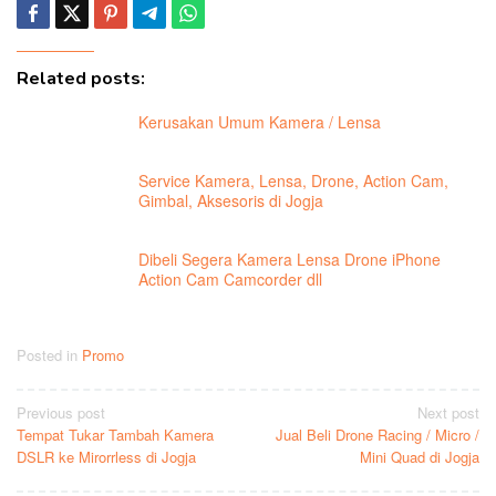
Related posts:
Kerusakan Umum Kamera / Lensa
Service Kamera, Lensa, Drone, Action Cam,
Gimbal, Aksesoris di Jogja
Dibeli Segera Kamera Lensa Drone iPhone
Action Cam Camcorder dll
Posted in
Promo
Post
Previous post
Next post
Tempat Tukar Tambah Kamera
Jual Beli Drone Racing / Micro /
navigation
DSLR ke Mirorrless di Jogja
Mini Quad di Jogja